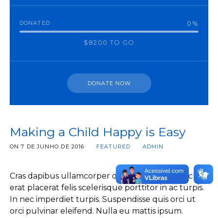
DONATED
0
%
$8200 TO GO
DONATE NOW
Making a Child Happy is Easy
ON
7 DE JUNHO DE 2016
FEATURED
ADMIN
Cras dapibus ullamcorper dictum. Vivamus nec
erat placerat felis scelerisque porttitor in ac turpis.
In nec imperdiet turpis. Suspendisse quis orci ut
orci pulvinar eleifend. Nulla eu mattis ipsum.